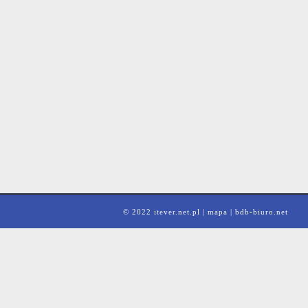
© 2022 itever.net.pl |
mapa
|
bdb-biuro.net