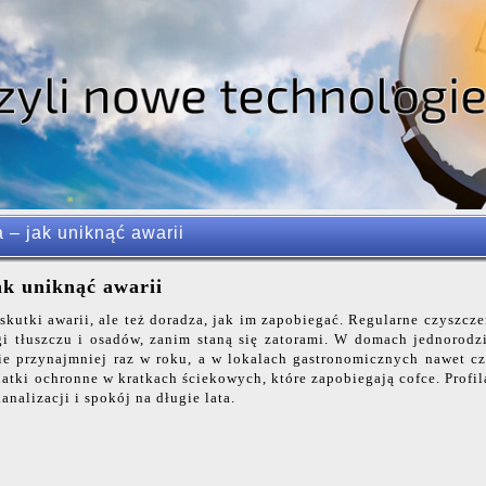
a – jak uniknąć awarii
ak uniknąć awarii
skutki awarii, ale też doradza, jak im zapobiegać. Regularne czyszcze
i tłuszczu i osadów, zanim staną się zatorami. W domach jednorodz
ie przynajmniej raz w roku, a w lokalach gastronomicznych nawet cz
iatki ochronne w kratkach ściekowych, które zapobiegają cofce. Profi
nalizacji i spokój na długie lata.