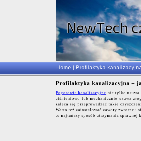
Home
|
Profilaktyka kanalizacyjn
Profilaktyka kanalizacyjna – j
Pogotowie kanalizacyjne
nie tylko usuwa 
ciśnieniowo lub mechanicznie usuwa złog
zaleca się przeprowadzać takie czyszczen
Warto też zainstalować zawory zwrotne i s
to najtańszy sposób utrzymania sprawnej ka